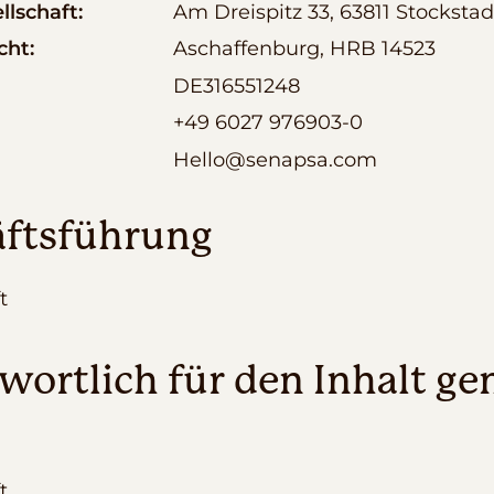
llschaft:
Am Dreispitz 33, 63811 Stocksta
cht:
Aschaffenburg, HRB 14523
DE316551248
+49 6027 976903-0
Hello@senapsa.com
ftsführung
t
wortlich für den Inhalt ge
t