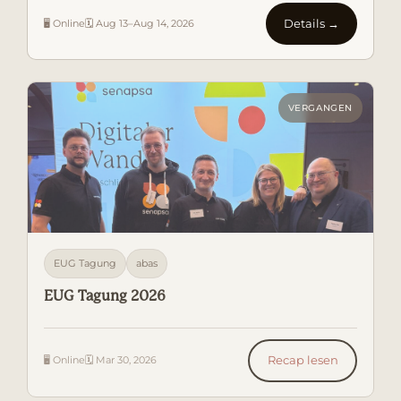
Details →
🖥 Online
🗓 Aug 13–Aug 14, 2026
VERGANGEN
EUG Tagung
abas
EUG Tagung 2026
Recap lesen
🖥 Online
🗓 Mar 30, 2026