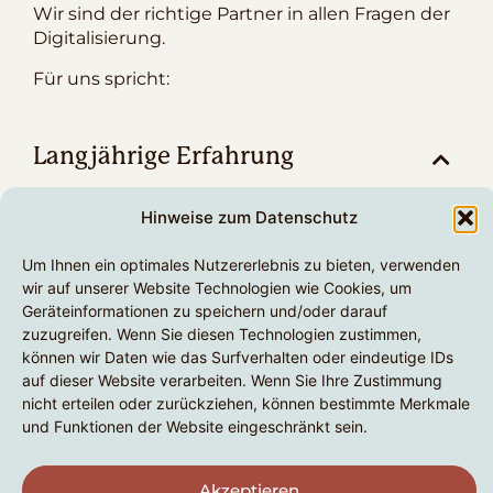
Wir sind der richtige Partner in allen Fragen der
Digitalisierung.
Für uns spricht:
Langjährige Erfahrung
Hinweise zum Datenschutz
Wir bringen langjährige und umfangreiche
Projekt-Erfahrung mit. Wir implementieren
Um Ihnen ein optimales Nutzererlebnis zu bieten, verwenden
sowohl einfache wie auch komplexe Lösungen
wir auf unserer Website Technologien wie Cookies, um
für unterschiedliche Branchen und
Geräteinformationen zu speichern und/oder darauf
Einsatzbereiche.
zuzugreifen. Wenn Sie diesen Technologien zustimmen,
können wir Daten wie das Surfverhalten oder eindeutige IDs
auf dieser Website verarbeiten. Wenn Sie Ihre Zustimmung
Zielgenaue Ausführung
nicht erteilen oder zurückziehen, können bestimmte Merkmale
und Funktionen der Website eingeschränkt sein.
Akzeptieren
Ihr Corporate Design